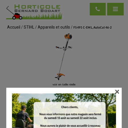
Accueil
/
STIHL
/
Appareils et outils
/
FS 491 C-EM L, AutoCut 46-2
voir en taille réelle
×
STIHL
FS 491 C-EM L, AutoCut 46-2
# 41482000201
Coupe-bordures / Coupe-herbes / Débroussailleuses
€
1,569.00