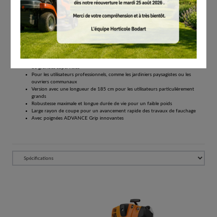
Tous les prix comprennent la TVA de 21%.
Réserver
Débroussailleuse thermique FS 491 C-EM L avec un axe long pour encore plus de
confort
Puissante débroussailleuse thermique pour des travaux de tonte exigeants sur
de grandes superficies
Pour les utilisateurs professionnels, comme les jardiniers paysagistes ou les
ouvriers communaux
Version avec une longueur de 185 cm pour les utilisateurs particulièrement
grands
Robustesse maximale et longue durée de vie pour un faible poids
Large rayon de coupe pour un avancement rapide des travaux de fauchage
Avec poignées ADVANCE Grip innovantes