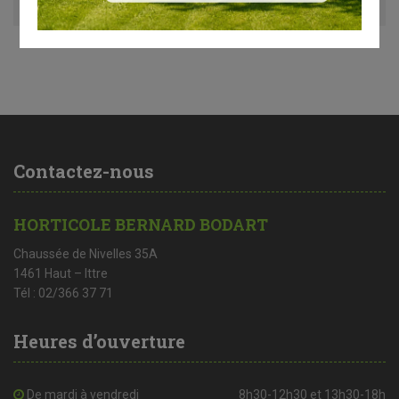
Contactez-nous
HORTICOLE BERNARD BODART
Chaussée de Nivelles 35A
1461 Haut – Ittre
Tél : 02/366 37 71
Heures d’ouverture
De mardi à vendredi
8h30-12h30 et 13h30-18h