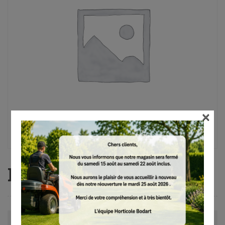
×
FS 56, AutoCut C 26-2
Avis (0)