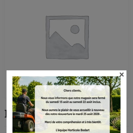
×
FS 56, AutoCut C 26-2