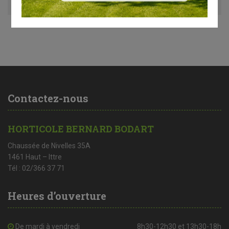
Contactez-nous
HORTICOLE BERNARD BODART
Chaussée de Nivelles 35A
1461 Haut – Ittre
Tél : 02/366 37 71
Heures d’ouverture
De mardi à vendredi
8h30-12h30 et 13h30-18h