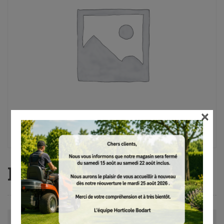
×
FS 89, AutoCut C 26-2
Avis (0)