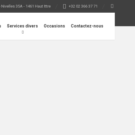
Nivelles 35A - 1461 Haut Ittre
+32 02 366 37 71
s
Services divers
Occasions
Contactez-nous