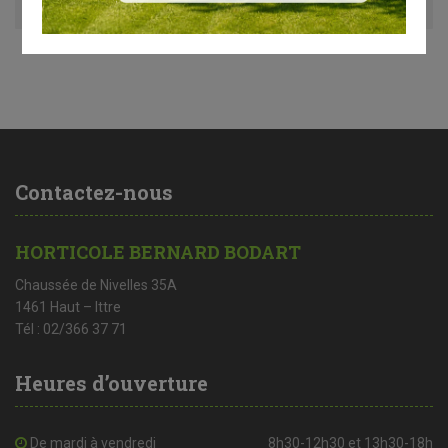
Contactez-nous
HORTICOLE BERNARD BODART
Chaussée de Nivelles 35A
1461 Haut – Ittre
Tél : 02/366 37 71
Heures d’ouverture
De mardi à vendredi
8h30-12h30 et 13h30-18h