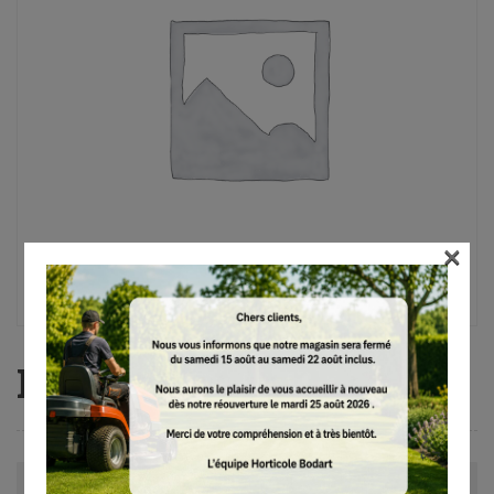
×
FS-KM, AutoCut C 26-2
Avis (0)