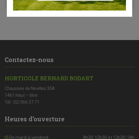
Contactez-nous
HORTICOLE BERNARD BODART
Chaussée de Nivelles 35A
1461 Haut – Ittre
Tél : 02/366 37 71
Heures d’ouverture
De mardi à vendredi
8h30-12h30 et 13h30-18h