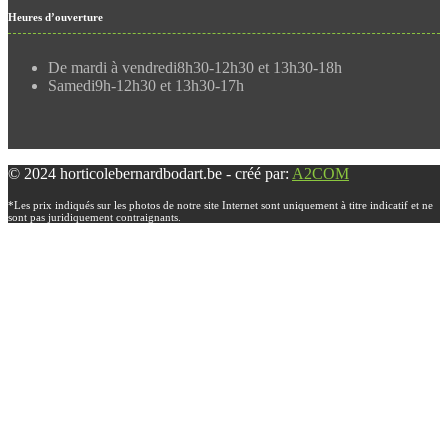
Heures d’ouverture
De mardi à vendredi
8h30-12h30 et 13h30-18h
Samedi
9h-12h30 et 13h30-17h
© 2024 horticolebernardbodart.be - créé par:
A2COM
*Les prix indiqués sur les photos de notre site Internet sont uniquement à titre indicatif et ne
sont pas juridiquement contraignants.