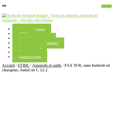
Qui sommes-nous
STIHL
Matériel de jardinage
Equipements et accessoires
Services divers
Occasions
Contactez-nous
Accueil
/
STIHL
/
Appareils et outils
/
FSA 70 R, sans batterie ni
chargeur, AutoCut C 12-2