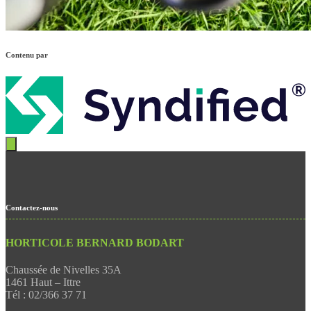
Contenu par
Contactez-nous
HORTICOLE BERNARD BODART
Chaussée de Nivelles 35A
1461 Haut – Ittre
Tél : 02/366 37 71