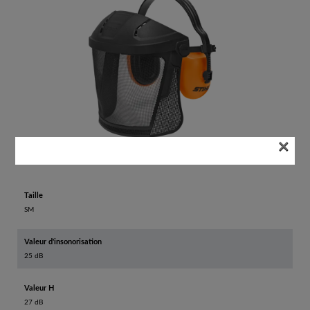
×
Taille
SM
Valeur d'insonorisation
25 dB
Valeur H
27 dB