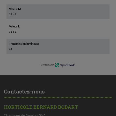
Valeur M
22 dB
Valeur L
16 dB
Transmission lumineuse
61
Contenu par
Contactez-nous
HORTICOLE BERNARD BODART
Chaussée de Nivelles 35A