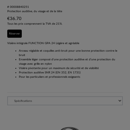
# 00008840251
Protection auditive, du visage et de la tête
€
36.70
Tous les prix comprennent la TVA de 21%.
Réserver
Visière intégrale FUNCTION GPA 24 Légère et agréable
Arceau réglable et coquilles anti-bruit pour une bonne protection contre le
bruit
Ensemble léger composé d’une protection auditive et d’une protection du
visage avec grille en nylon
Visière pivotante pour un maximum de sécurité et de visibilité
Protection auditive SNR 24 (EN 352, EN 1731)
Pour les particuliers et professionnels exigeants