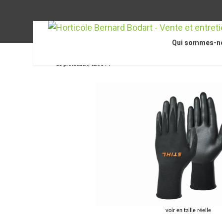
Qui sommes-n
Accueil
/
STIHL Accessoires
/
Accessoires pour scies 
de protection, taille M
voir en taille réelle