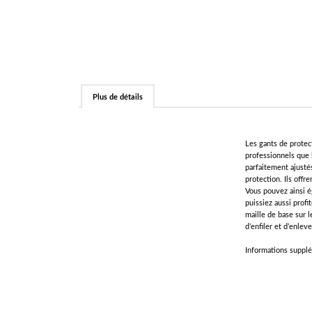
Plus de détails
Les gants de protec
professionnels que l
parfaitement ajustés
protection. Ils offr
Vous pouvez ainsi é
puissiez aussi prof
maille de base sur l
d’enfiler et d’enlev
Informations supplé