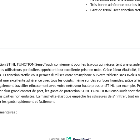
Très bonne adhérence pour les tr
Gant de travail avec fonction ta
tion STIHL FUNCTION SensoTouch conviennent pour les travaux qui nécessitent une grande s
es utilisateurs particuliers apprécient leur excellente prise en main. Grâce à leur élasticité, i
. La fonction tactile vous permet d’utiliser votre smartphone ou votre tablette sans avoir à r
ent une excellente adhérence avec tous les doigts, même sur des surfaces humides, grâce à l’i
galement travailler efficacement avec votre nettoyeur haute pression STIHL, par exemple. 
iter d’un grand confort de port, les gants de protection STIHL FUNCTION SensoTouch sont the
es parties non enduites. La manchette élastique empêche les salissures de s’infiltrer, tout e
er les gants rapidement et facilement.
mentaires :
Contenu par