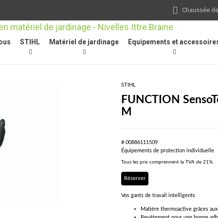
Chaussée de 
ous
STIHL
Matériel de jardinage
Equipements et accessoire
de jardin / sécateurs / coupe-branches / scies à branches
/
Équipements
STIHL
FUNCTION SensoTouc
M
# 00886111509
Équipements de protection individuelle
Tous les prix comprennent la TVA de 21%.
Réserver
Vos gants de travail intelligents
Matière thermoactive grâces aux
Revêtement pour une bonne adhé