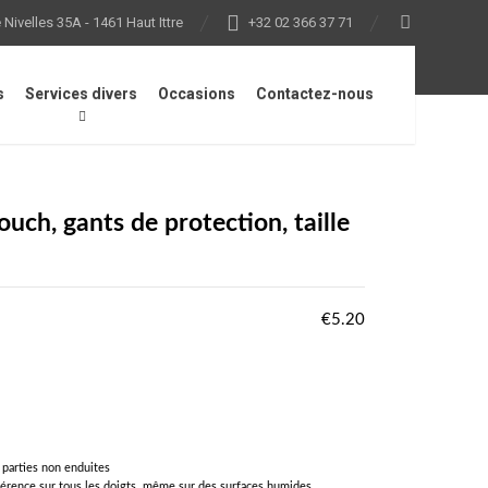
Nivelles 35A - 1461 Haut Ittre
+32 02 366 37 71
s
Services divers
Occasions
Contactez-nous
 de protection individuelle
/
FUNCTION SensoTouch, gants
h, gants de protection, taille
€
5.20
 parties non enduites
rence sur tous les doigts, même sur des surfaces humides