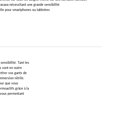
avaux nécessitant une grande sensibilité
ctile pour smartphones ou tablettes
ensibilité. Tant les
ls sont en outre
etirer vos gants de
mmersion nitrile.
Pour que vous
rmoactifs grâce à la
n vous permettant