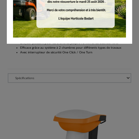
Tous les prix comprennent la TVA de 21%.
Réserver
Broyeur thermique puissant
Transport facile grâce aux pneus et au châssis large
Pour de grands volumes de travail et de vastes zones
Broyeur puissant pour les branches jusqu'à 75 mm et les déchets verts
Efficace grâce au système à 2 chambres pour différents types de travaux
Avec interrupteur de sécurité One Click / One Turn