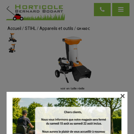
Accueil
/
STIHL
/
Appareils et outils
/
GH 460 C
voir en taille réelle
×
STIHL
GH 460 C
# 60122000016
Broyeurs de végétaux
€
2,599.00