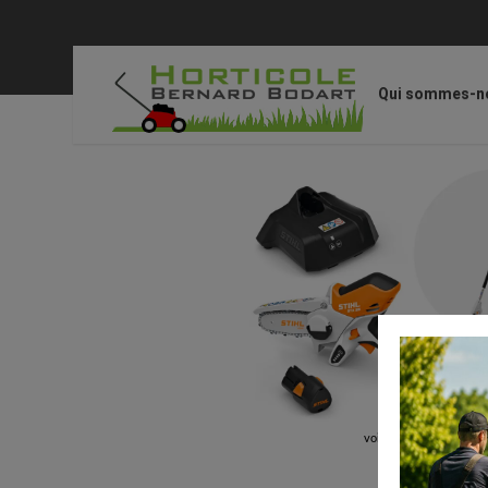
Qui sommes-n
Accueil
/
STIHL
/
Appareils et outils
/
GTA 26, avec AS 2, A
voir en taille réelle