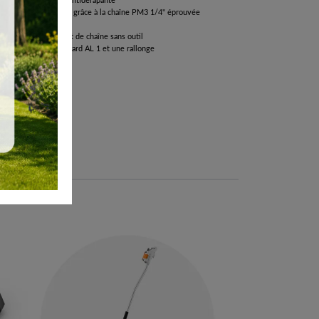
oignée de commande antidérapante
t coupes puissantes grâce à la chaîne PM3 1/4" éprouvée
tterie
 grâce au changement de chaîne sans outil
2, un chargeur standard AL 1 et une rallonge