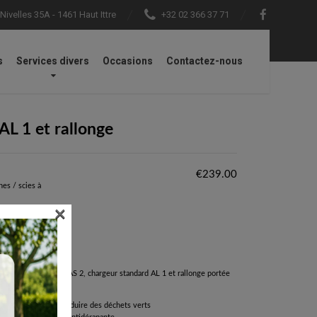
ivelles 35A - 1461 Haut Ittre
+32 02 366 37 71
s
Services divers
Occasions
Contactez-nous
AL 1 et rallonge
€
239.00
hes / scies à
×
 set, avec batterie AS 2, chargeur standard AL 1 et rallonge portée
 et des arbustes
r des branches et réduire des déchets verts