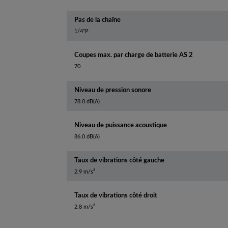
Pas de la chaîne
1/4"P
Coupes max. par charge de batterie AS 2
70
Niveau de pression sonore
78.0 dB(A)
Niveau de puissance acoustique
86.0 dB(A)
Taux de vibrations côté gauche
2.9 m/s²
Taux de vibrations côté droit
2.8 m/s²