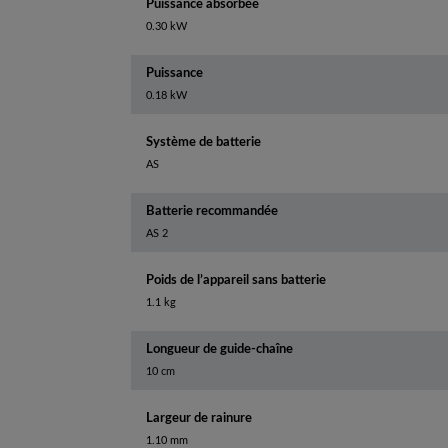
Puissance absorbée
0.30 kW
Puissance
0.18 kW
Système de batterie
AS
Batterie recommandée
AS 2
Poids de l’appareil sans batterie
1.1 kg
Longueur de guide-chaîne
10 cm
Largeur de rainure
1.10 mm