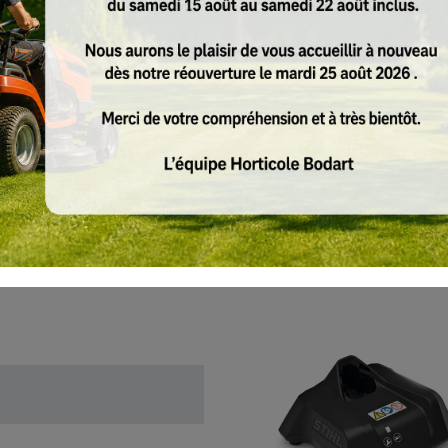
Ergonomie parfaite grâce à la p
Performances de coupe élevées e
Scie de jardin polyvalente sur ba
Maintenance et entretien faciles
Le set comprend une batterie AS 
Consignes De Sécurité
Conseils de sage
Équipement de protection individuelle
ctions
Articles similaires