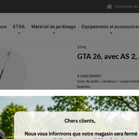
Chaussée de N
ous
STIHL
Matériel de jardinage
Equipements et accessoire
L 1 et rallonge
STIHL
GTA 26, avec AS 2, 
# GA012000007
Scies de jardin / sécateurs / coupe-branc
branches
Éco-participation incluse.
Tous les prix comprennent la TVA de 21%.
Réserver
Mini-tronçonneuse sur batterie GTA 26 en
de travail accrue pour la taille des arbres
Pour couper des buissons, élague