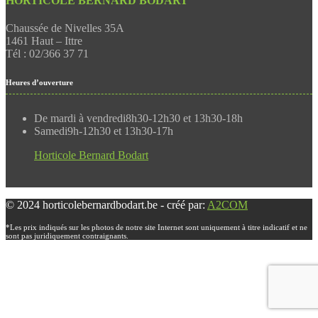
HORTICOLE BERNARD BODART
Chaussée de Nivelles 35A
1461 Haut – Ittre
Tél : 02/366 37 71
Heures d’ouverture
De mardi à vendredi
8h30-12h30 et 13h30-18h
Samedi
9h-12h30 et 13h30-17h
Horticole Bernard Bodart
© 2024 horticolebernardbodart.be - créé par:
A2COM
*Les prix indiqués sur les photos de notre site Internet sont uniquement à titre indicatif et ne
sont pas juridiquement contraignants.