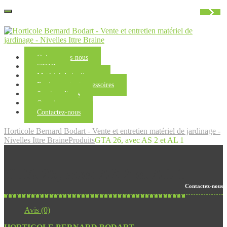
Qui sommes-nous
STIHL
Matériel de jardinage
Equipements et accessoires
Services divers
Occasions
Contactez-nous
Horticole Bernard Bodart - Vente et entretien matériel de jardinage -
Nivelles Ittre Braine
Produits
GTA 26, avec AS 2 et AL 1
GTA 26, avec AS 2 et AL 1
Contactez-nous
Avis (0)