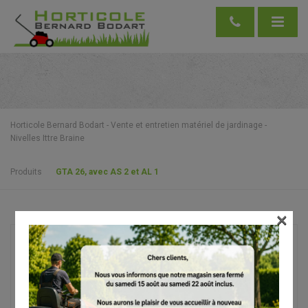
Horticole Bernard Bodart - Vente et entretien matériel de jardinage -
Nivelles Ittre Braine
Produits
GTA 26, avec AS 2 et AL 1
×