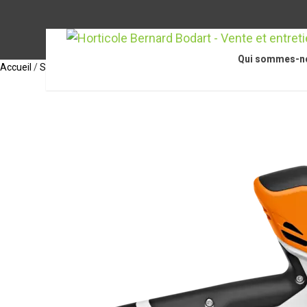
Qui sommes-n
Accueil
/
STIHL
/
Appareils et outils
/
GTA 26, sans batterie ni chargeu