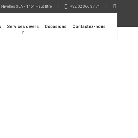
Nivelles 35A - 1461 Haut Ittre
+32 02 366 37 71
s
Services divers
Occasions
Contactez-nous