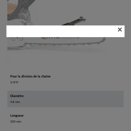
×
Pour la division de la chaîne
3/8"P
Diamètre
4.8 mm
Longueur
200 mm