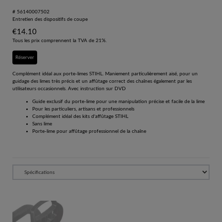
# 56140007502
Entretien des dispositifs de coupe
€
14.10
Tous les prix comprennent la TVA de 21%.
Réserver
Complément idéal aux porte-limes STIHL. Maniement particulièrement aisé, pour un
guidage des limes très précis et un affûtage correct des chaînes également par les
utilisateurs occasionnels. Avec instruction sur DVD
Guide exclusif du porte-lime pour une manipulation précise et facile de la lime
Pour les particuliers, artisans et professionnels
Complément idéal des kits d'affûtage STIHL
Sans lime
Porte-lime pour affûtage professionnel de la chaîne