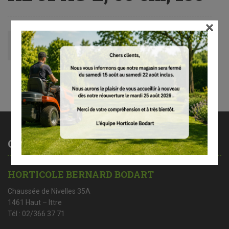
×
Avis (0)
Contactez-nous
HORTICOLE BERNARD BODART
Chaussée de Nivelles 35A
1461 Haut – Ittre
Tél : 02/366 37 71