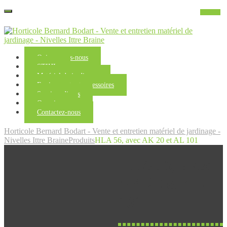
Qui sommes-nous
STIHL
Matériel de jardinage
Equipements et accessoires
Services divers
Occasions
Contactez-nous
Horticole Bernard Bodart - Vente et entretien matériel de jardinage -
Nivelles Ittre Braine
Produits
HLA 56, avec AK 20 et AL 101
HLA 56, avec
AK 20 et AL
101