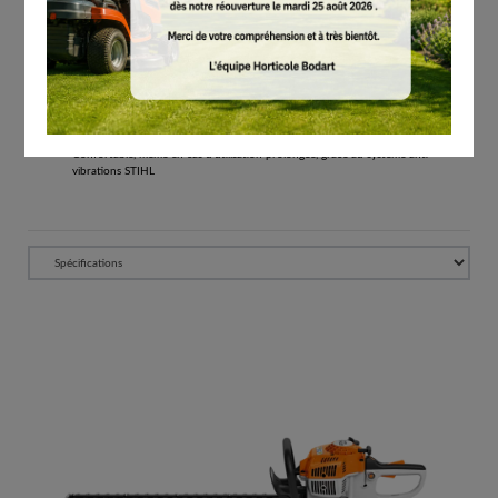
Tous les prix comprennent la TVA de 21%.
Réserver
Taille-haie thermique d'entrée de gamme
Modèle d'entrée de gamme léger pour un entretien optimal du jardin
Avec STIHL ElastoStart pour un démarrage sans à-coups
Confortable, même en cas d’utilisation prolongée, grâce au système anti-
vibrations STIHL