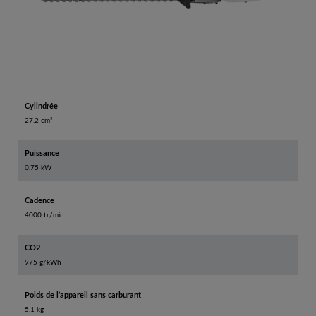
Cylindrée
27.2 cm³
Puissance
0.75 kW
Cadence
4000 tr/min
CO2
975 g/kWh
Poids de l’appareil sans carburant
5.1 kg