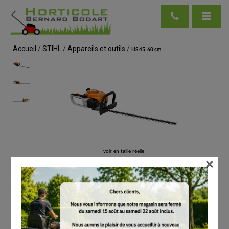
Accueil
/
STIHL
/
Appareils et outils
/
HS 45, 60 cm
voir en taille réelle
×
STIHL
HS 45, 60 cm
# 42280112938
Taille-haies / taille-haies sur perche
€
389.00