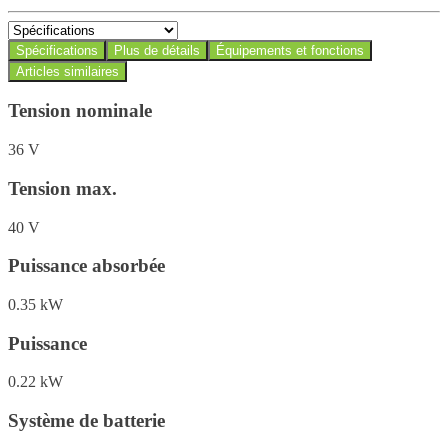
Spécifications
Plus de détails
Équipements et fonctions
Articles similaires
Tension nominale
36 V
Tension max.
40 V
Puissance absorbée
0.35 kW
Puissance
0.22 kW
Système de batterie