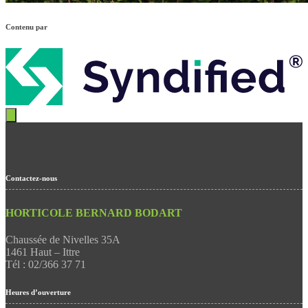
Contenu par
Contactez-nous
HORTICOLE BERNARD BODART
Chaussée de Nivelles 35A
1461 Haut – Ittre
Tél : 02/366 37 71
Heures d’ouverture