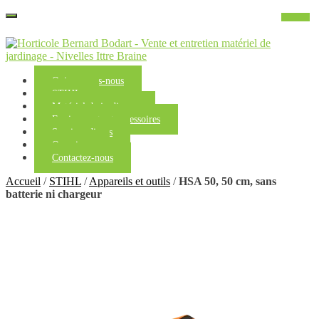
Qui sommes-nous
STIHL
Matériel de jardinage
Equipements et accessoires
Services divers
Occasions
Contactez-nous
Accueil
/
STIHL
/
Appareils et outils
/
HSA 50, 50 cm, sans
batterie ni chargeur