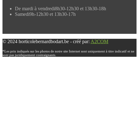
De mardi à vendredi
8h30-12h30 et 13h30-18h
Samedi
9h-12h30 et 13h30-17h
© 2024 horticolebernardbodart.be - créé par:
A2COM
*Les prix indiqués sur les photos de notre site Internet sont uniquement à titre indicatif et ne
sont pas juridiquement contraignants.