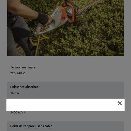
Tension nominale
220-240 V
Puissance absorbée
460 W
×
Cadence
3400 tr/min
Poids de l’appareil sans câble