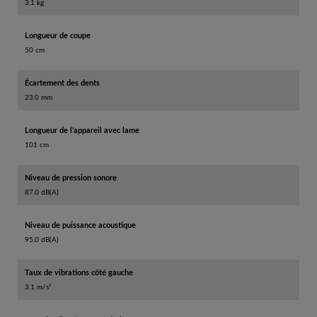
3.1 kg
Longueur de coupe
50 cm
Écartement des dents
23.0 mm
Longueur de l’appareil avec lame
101 cm
Niveau de pression sonore
87.0 dB(A)
Niveau de puissance acoustique
95.0 dB(A)
Taux de vibrations côté gauche
3.1 m/s²