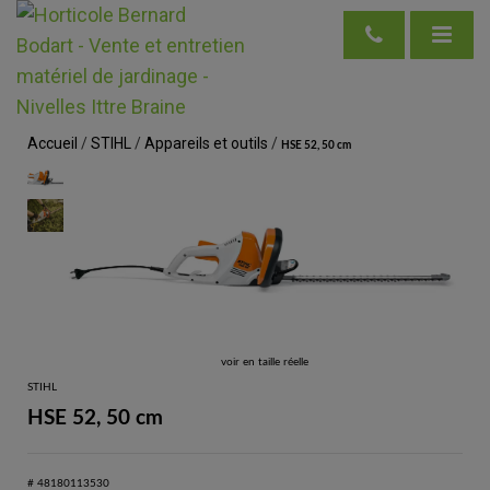
Accueil
/
STIHL
/
Appareils et outils
/
HSE 52, 50 cm
voir en taille réelle
STIHL
HSE 52, 50 cm
# 48180113530