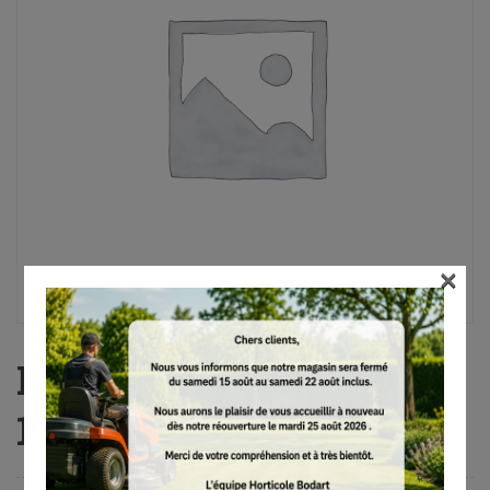
×
HT 135, 30 cm, PM3,
1/4″P