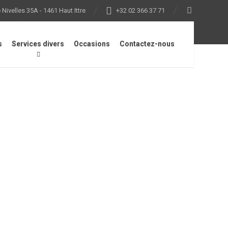
Nivelles 35A - 1461 Haut Ittre
+32 02 366 37 71
s
Services divers
Occasions
Contactez-nous