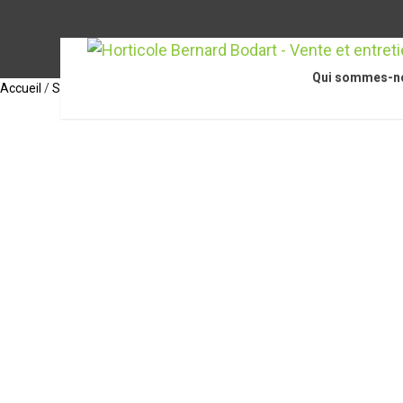
Qui sommes-n
Accueil
/
STIHL
/
Appareils et outils
/
HTA 66, sans batterie ni chargeu