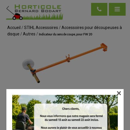
Accueil
/
STIHL Accessoires
/
Accessoires pour découpeuses à
disque
/
Autres
/
Indicateur du sens de coupe, pour FW 20
×
voir en taille réelle
STIHL
Indicateur du sens de coupe, pour FW 20
# 42050071009
Autres