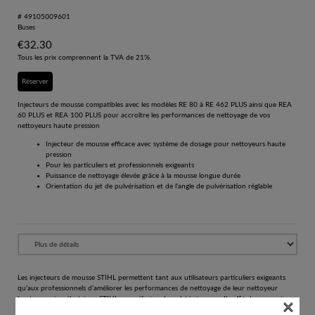
# 49105009601
Buses
€
32.30
Tous les prix comprennent la TVA de 21%.
Réserver
Injecteurs de mousse compatibles avec les modèles RE 80 à RE 462 PLUS ainsi que REA
60 PLUS et REA 100 PLUS pour accroître les performances de nettoyage de vos
nettoyeurs haute pression
Injecteur de mousse efficace avec système de dosage pour nettoyeurs haute
pression
Pour les particuliers et professionnels exigeants
Puissance de nettoyage élevée grâce à la mousse longue durée
Orientation du jet de pulvérisation et de l'angle de pulvérisation réglable
Les injecteurs de mousse STIHL permettent tant aux utilisateurs particuliers exigeants
qu’aux professionnels d’améliorer les performances de nettoyage de leur nettoyeur
×
haute pression électrique STIHL pour éliminer les saletés tenaces. Il suffit de connecter
l’injecteur de mousse STIHL à la lance et celui-ci ajoutera du détergent à l’eau projetée.