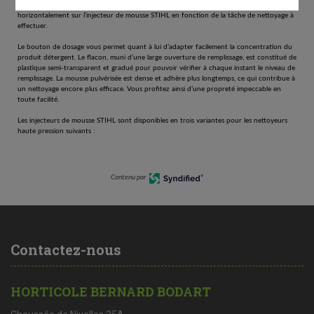
L’orientation et l’angle du jet de pulvérisation peuvent être réglés verticalement ou
horizontalement sur l’injecteur de mousse STIHL en fonction de la tâche de nettoyage à
effectuer.
Le bouton de dosage vous permet quant à lui d’adapter facilement la concentration du
produit détergent. Le flacon, muni d’une large ouverture de remplissage, est constitué de
plastique semi-transparent et gradué pour pouvoir vérifier à chaque instant le niveau de
remplissage. La mousse pulvérisée est dense et adhère plus longtemps, ce qui contribue à
un nettoyage encore plus efficace. Vous profitez ainsi d’une propreté impeccable en
toute facilité.
Les injecteurs de mousse STIHL sont disponibles en trois variantes pour les nettoyeurs
haute pression suivants :
Contenu par
Contactez-nous
HORTICOLE BERNARD BODART