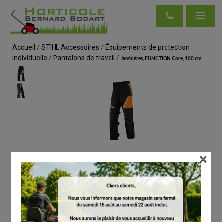
Accueil
/
STIHL Accessoires
/
Équipements de protection
individuelle
/
Pantalons de travail
/
Jambières, FUNCTION Core, 100 cm
×
voir en taille réelle
STIHL
Jambières, FUNCTION Core, 100 cm
# 00885210404
Pantalons de travail