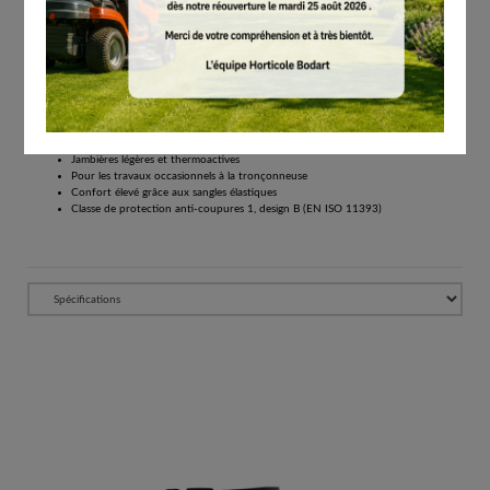
€
131.00
Tous les prix comprennent la TVA de 21%.
Réserver
Jambières FUNCTION Core 270 s’enfilent en deux temps trois mouvements pour une
protection optimale
Jambières légères et thermoactives
Pour les travaux occasionnels à la tronçonneuse
Confort élevé grâce aux sangles élastiques
Classe de protection anti-coupures 1, design B (EN ISO 11393)