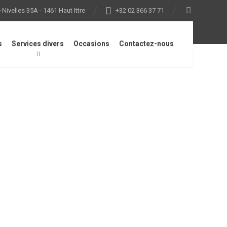
Nivelles 35A - 1461 Haut Ittre
+32 02 366 37 71
s
Services divers
Occasions
Contactez-nous