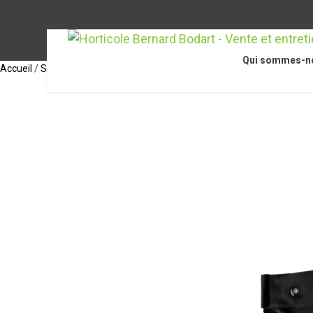
Qui sommes-n
Accueil
/
STIHL Accessoires
/
Équipements de protection individuelle
/