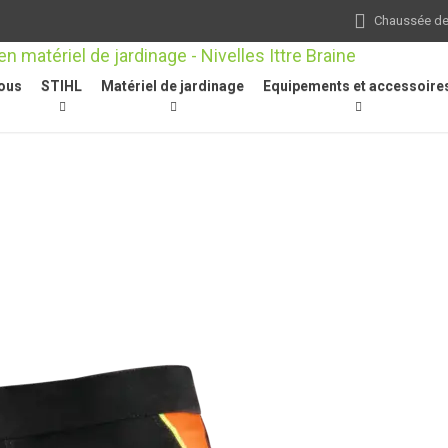
Chaussée de 
ous
STIHL
Matériel de jardinage
Equipements et accessoire
Pantalons de travail
/
Jambières, FUNCTION Core, 90 cm