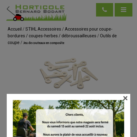
Accueil
/
STIHL Accessoires
/
Accessoires pour coupe-
bordures / coupes-herbes / débroussailleuses
/
Outils de
coupe
/
Jeu de couteaux en composite
×
voir en taille réelle
STIHL
Jeu de couteaux en composite