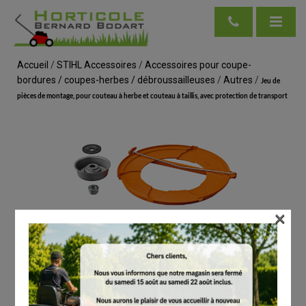
Accueil
/
STIHL Accessoires
/
Accessoires pour coupe-
bordures / coupes-herbes / débroussailleuses
/
Autres
/
Jeu de
pièces de montage, pour couteau à herbe et couteau à taillis, avec protection de transport
×
voir en taille réelle
STIHL
Jeu de pièces de montage, pour couteau à
herbe et couteau à taillis, avec protection de
transport