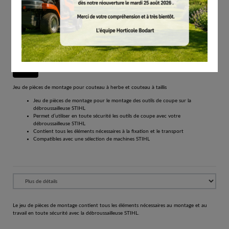
# 48670071300
Autres
€
24.70
Tous les prix comprennent la TVA de 21%.
Réserver
Jeu de pièces de montage pour couteau à herbe et couteau à taillis
Jeu de pièces de montage pour le montage des outils de coupe sur la
débroussailleuse STIHL
Permet d’utiliser en toute sécurité les outils de coupe avec votre
débroussailleuse STIHL
Contient tous les éléments nécessaires à la fixation et le transport
Compatibles avec une sélection de machines STIHL
Le jeu de pièces de montage contient tous les éléments nécessaires au montage et au
travail en toute sécurité avec la débroussailleuse STIHL.