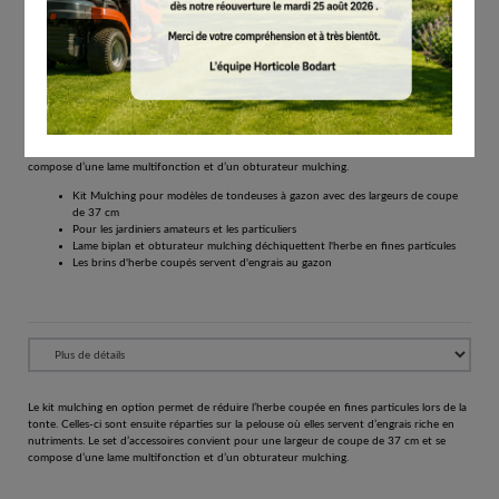
€
55.50
Tous les prix comprennent la TVA de 21%.
Réserver
Le kit mulching en option permet de réduire l’herbe coupée en fines particules lors de la
tonte. Celles-ci sont ensuite réparties sur la pelouse où elles servent d’engrais riche en
nutriments. Le set d’accessoires convient pour une largeur de coupe de 37 cm et se
compose d’une lame multifonction et d’un obturateur mulching.
Kit Mulching pour modèles de tondeuses à gazon avec des largeurs de coupe
de 37 cm
Pour les jardiniers amateurs et les particuliers
Lame biplan et obturateur mulching déchiquettent l'herbe en fines particules
Les brins d'herbe coupés servent d'engrais au gazon
Le kit mulching en option permet de réduire l’herbe coupée en fines particules lors de la
tonte. Celles-ci sont ensuite réparties sur la pelouse où elles servent d’engrais riche en
nutriments. Le set d’accessoires convient pour une largeur de coupe de 37 cm et se
compose d’une lame multifonction et d’un obturateur mulching.