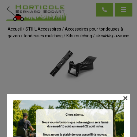
Accueil
/
STIHL Accessoires
/
Accessoires pour tondeuses à
gazon / tondeuses mulching
/
Kits mulching
/
Kit mulching - AMK 039
×
voir en taille réelle
STIHL
Kit mulching - AMK 039
# 69090071081
Kits mulching