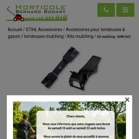
Accueil
/
STIHL Accessoires
/
Accessoires pour tondeuses à
gazon / tondeuses mulching
/
Kits mulching
/
Kit mulching - AMK 043
×
voir en taille réelle
STIHL
Kit mulching - AMK 043
# 69090071083
Kits mulching