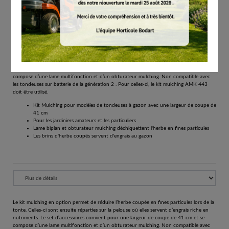
€
61.50
Tous les prix comprennent la TVA de 21%.
Réserver
Le kit mulching en option permet de réduire l’herbe coupée en fines particules lors de la
tonte. Celles-ci sont ensuite réparties sur la pelouse où elles servent d’engrais riche en
nutriments. Le set d’accessoires convient pour une largeur de coupe de 41 cm et se
compose d’une lame multifonction et d’un obturateur mulching. Non compatible avec
les tondeuses sur batterie de la génération 2 . Pour celles-ci, le kit mulching AMK 443
doit être utilisé.
Kit Mulching pour modèles de tondeuses à gazon avec une largeur de coupe de
41 cm
Pour les jardiniers amateurs et les particuliers
Lame biplan et obturateur mulching déchiquettent l'herbe en fines particules
Les brins d'herbe coupés servent d'engrais au gazon
Le kit mulching en option permet de réduire l’herbe coupée en fines particules lors de la
tonte. Celles-ci sont ensuite réparties sur la pelouse où elles servent d’engrais riche en
nutriments. Le set d’accessoires convient pour une largeur de coupe de 41 cm et se
compose d’une lame multifonction et d’un obturateur mulching. Non compatible avec