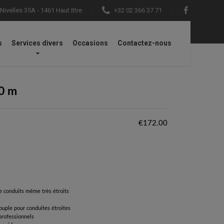
ivelles 35A - 1461 Haut Ittre
+32 02 366 37 71
s
Services divers
Occasions
Contactez-nous
10 m
€
172.00
de conduits même très étroits
uple pour conduites étroites
professionnels