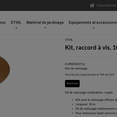
Chaussée de N
ous
STIHL
Matériel de jardinage
Equipements et accessoire
yeurs haute pression
/
Kits de nettoyage
/
Kit, raccord à vis, 10 m
STIHL
Kit, raccord à vis, 
# 49005001716
Kits de nettoyage
Tous les prix comprennent la TVA de 21%.
Réserver
Kit de nettoyage canalisations, souple
Kits pour le nettoyage efficace 
Longueur: 20 m
Kit de nettoyage extrêmement so
Pour nettoyeurs haute pression 