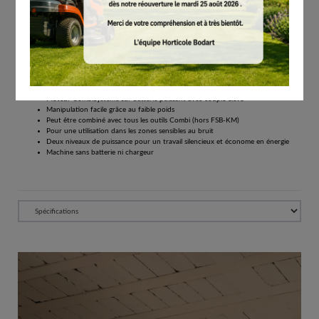
Éco-participation incluse.
Tous les prix comprennent la TVA de 21%.
Réserver
Moteur CombiSystème sur batterie KMA 80 R puissant moteur CombiSystème avec
régime réglable
Moteur CombiSystème sur batterie puissant avec couple élevé
Manipulation facile grâce au faible poids
Peut être combiné avec tous les outils Combi (hors FSB-KM)
Pour une utilisation dans les zones sensibles au bruit
Deux niveaux de puissance pour un travail silencieux et économe en énergie
Machine sans batterie ni chargeur