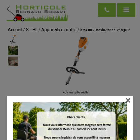
Accueil
/
STIHL
/
Appareils et outils
/
KMA 80 R, sans batterie ni chargeur
voir en taille réelle
×
STIHL
KMA 80 R, sans batterie ni chargeur
# FA080116800
CombiSystème / MultiSystème
€
319.00