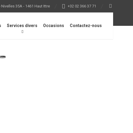
Nivelles 35A - 1461 Haut Ittre
+32 02 366 37 71
s
Services divers
Occasions
Contactez-nous