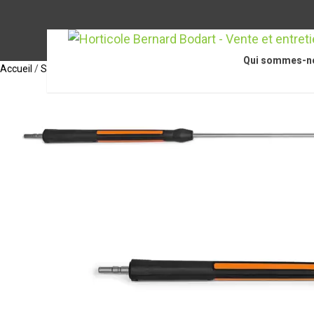
Qui sommes-n
Accueil
/
STIHL Accessoires
/
Accessoires pour nettoyeurs haute press