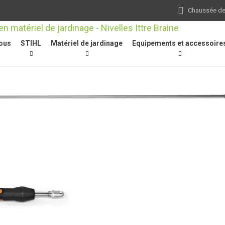
Chaussée de 
ous
STIHL
Matériel de jardinage
Equipements et accessoire
ion
/
Autres
/
Lance droite, 350 mm, raccord rapide