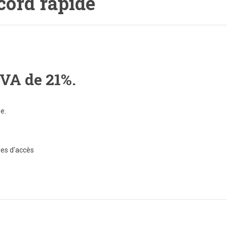
cord rapide
TVA de 21%.
e.
les d'accès