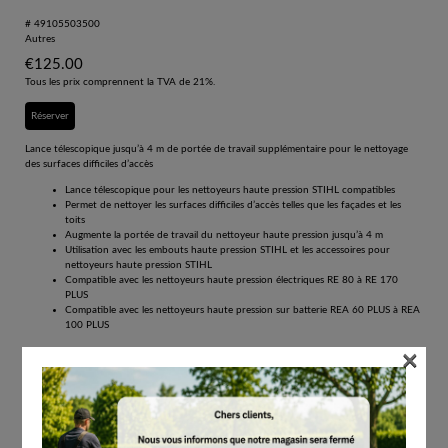
# 49105503500
Autres
€
125.00
Tous les prix comprennent la TVA de 21%.
Réserver
Lance télescopique jusqu’à 4 m de portée de travail supplémentaire pour le nettoyage
des surfaces difficiles d’accès
Lance télescopique pour les nettoyeurs haute pression STIHL compatibles
Permet de nettoyer les surfaces difficiles d’accès telles que les façades et les
toits
Augmente la portée de travail du nettoyeur haute pression jusqu’à 4 m
Utilisation avec les embouts haute pression STIHL et les accessoires pour
nettoyeurs haute pression STIHL
Compatible avec les nettoyeurs haute pression électriques RE 80 à RE 170
PLUS
Compatible avec les nettoyeurs haute pression sur batterie REA 60 PLUS à REA
100 PLUS
×