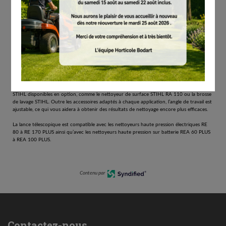
La lance télescopique de STIHL est un accessoire pratique pour les nettoyeurs haute
pression. Elle permet en effet d’atteindre les endroits difficiles d’accès pour pouvoir les
nettoyer. Avec sa longueur réglable en continu et sans outil de 1,57 m à 4 m, la lance
télescopique est un outil efficace grâce auquel vous pourrez, par exemple, nettoyer des
façades, des toits ou encore des vérandas. Son poids réduit de seulement 2,9 kg, sa
poignée caoutchoutée et le harnais fourni contribuent à un travail confortable et moins
fatigant.
Le pistolet haute pression intégré de la lance télescopique est muni d’un raccord rapide
qui vous permettra de le raccorder en deux temps trois mouvements à votre nettoyeur
haute pression. De plus, pour les différentes applications, la lance télescopique peut être
raccordée rapidement et facilement via un raccord à baïonnette à différents accessoires
STIHL disponibles en option, comme le nettoyeur de surface STIHL RA 110 ou la brosse
de lavage STIHL. Outre les accessoires adaptés à chaque application, l’angle de travail est
ajustable, ce qui vous aidera à obtenir des résultats de nettoyage encore plus efficaces.
La lance télescopique est compatible avec les nettoyeurs haute pression électriques RE
80 à RE 170 PLUS ainsi qu’avec les nettoyeurs haute pression sur batterie REA 60 PLUS
à REA 100 PLUS.
Contenu par
Contactez-nous