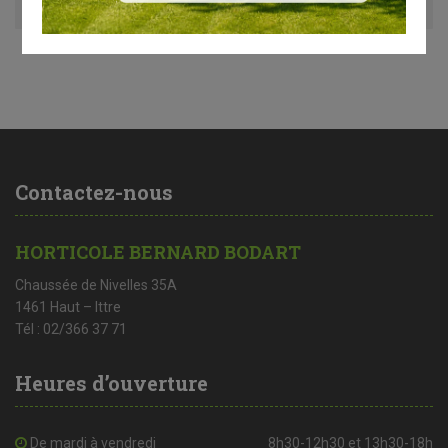
Contactez-nous
HORTICOLE BERNARD BODART
Chaussée de Nivelles 35A
1461 Haut – Ittre
Tél : 02/366 37 71
Heures d’ouverture
De mardi à vendredi
8h30-12h30 et 13h30-18h