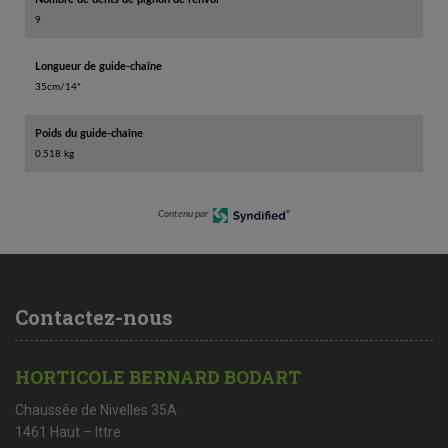
9
Longueur de guide-chaîne
35cm/14"
Poids du guide-chaîne
0.518 kg
Contenu par
Contactez-nous
HORTICOLE BERNARD BODART
Chaussée de Nivelles 35A
1461 Haut – Ittre