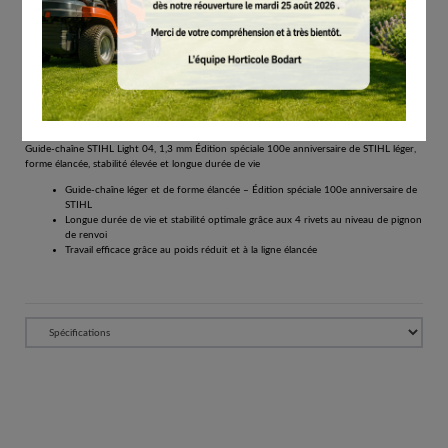
# 30058354809
Guide-chaînes
€
55.90
Tous les prix comprennent la TVA de 21%.
Réserver
Guide-chaîne STIHL Light 04, 1,3 mm Édition spéciale 100e anniversaire de STIHL léger,
forme élancée, stabilité élevée et longue durée de vie
Guide-chaîne léger et de forme élancée – Édition spéciale 100e anniversaire de
STIHL
Longue durée de vie et stabilité optimale grâce aux 4 rivets au niveau de pignon
de renvoi
Travail efficace grâce au poids réduit et à la ligne élancée