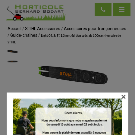
Accueil
/
STIHL Accessoires
/
Accessoires pour tronçonneuses
/
Guide-chaînes
/
Light 04, 3/8", 1,3 mm, édition spéciale 100e anniversaire de
STIHL
×
voir en taille réelle
STIHL
Light 04, 3/8", 1,3 mm, édition spéciale 100e
anniversaire de STIHL