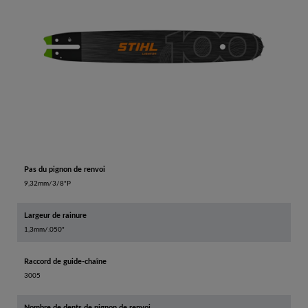
Pas du pignon de renvoi
9,32mm/3/8"P
Largeur de rainure
1,3mm/.050"
Raccord de guide-chaîne
3005
Nombre de dents de pignon de renvoi