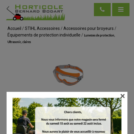
Accueil
/
STIHL Accessoires
/
Accessoires pour broyeurs
/
Équipements de protection individuelle
/
Lunettes de protection,
Ultrasonic, claires
×
voir en taille réelle
STIHL
Lunettes de protection, Ultrasonic, claires