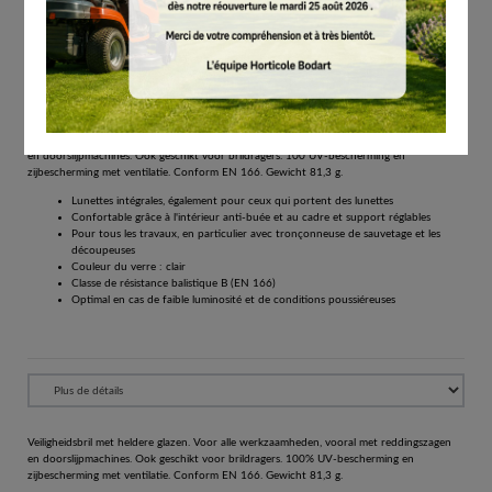
# 00008840359
Équipements de protection individuelle
€
30.90
Tous les prix comprennent la TVA de 21%.
Réserver
Veiligheidsbril met heldere glazen. Voor alle werkzaamheden, vooral met reddingszagen
en doorslijpmachines. Ook geschikt voor brildragers. 100 UV-bescherming en
zijbescherming met ventilatie. Conform EN 166. Gewicht 81,3 g.
Lunettes intégrales, également pour ceux qui portent des lunettes
Confortable grâce à l'intérieur anti-buée et au cadre et support réglables
Pour tous les travaux, en particulier avec tronçonneuse de sauvetage et les
découpeuses
Couleur du verre : clair
Classe de résistance balistique B (EN 166)
Optimal en cas de faible luminosité et de conditions poussiéreuses
Veiligheidsbril met heldere glazen. Voor alle werkzaamheden, vooral met reddingszagen
en doorslijpmachines. Ook geschikt voor brildragers. 100% UV-bescherming en
zijbescherming met ventilatie. Conform EN 166. Gewicht 81,3 g.