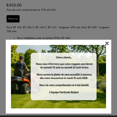
€
450.00
Tous les prix comprennent la TVA de 21%.
Réserver
Pour BT 106, BT 106 C, BT 120 C, BT 121 - longueur 695 mm. Pour BT 360 - longueur
700 mm.
Pour l'utilisation avec la tarière STIHL BT 360
×
Tarières stables et puissantes pour tous les sols
Pénètre facilement dans le sol
Convient à toutes les conditions de sol
Peut également être utilisé pour prélever des échantillons de sol
Pour BT 106, BT 106 C, BT 120 C, BT 121 - longueur 695 mm. Pour BT 360 - longueur
700 mm.
Contenu par