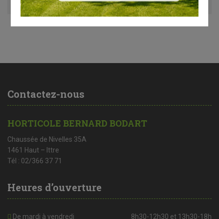
Contactez-nous
HORTICOLE BERNARD BODART
Chaussée de Nivelles 35A
1461 Haut – Ittre
Tél : 02/366 37 71
Heures d’ouverture
De mardi à vendredi
8h30-12h30 et 13h30-18h