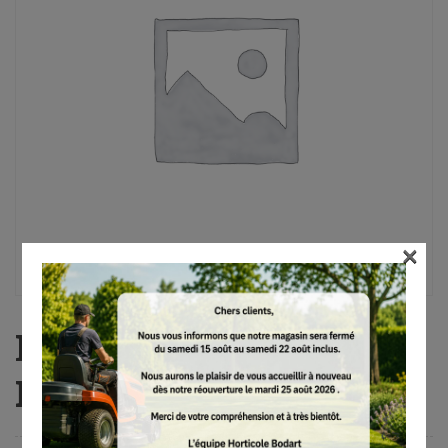
×
MS 151 TC-E, 30 cm,
PM3, 1/4″P P