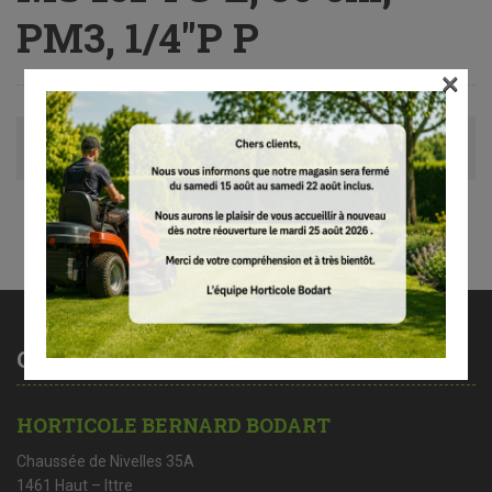
PM3, 1/4″P P
×
Avis (0)
Contactez-nous
HORTICOLE BERNARD BODART
Chaussée de Nivelles 35A
1461 Haut – Ittre