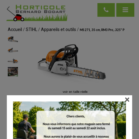
Accueil
/
STIHL
/
Appareils et outils
/
MS 271, 35 cm, RM3 Pro, .325" P
voir en taille réelle
×
STIHL
MS 271, 35 cm, RM3 Pro, .325" P
# 11412000644
Tronçonneuses
€
779.00