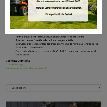
Tous les prix comprennent la TVA de 21%.
Réserver
Tronçonneuse thermique polyvalente d’une puissance de 2,6 kW
Tronçonneuse professionnelle de référence pour les petits abattages et
l'ébranchage
Tronçonneuse thermique professionnelle universelle
Pour le travail dans l'agriculture, la construction et l'horticulture
Pour les travaux forestiers de petite et moyenne taille
Intervalles d'entretien prolongés grâce au système de filtre à air longue durée
Tension de chaîne latérale
Avec guide-chaîne léger et chaîne .325"-RM3 Pro pour une performance de
coupe élevée
Consignes De Sécurité
Conseils de sage
Équipement de protection individuelle