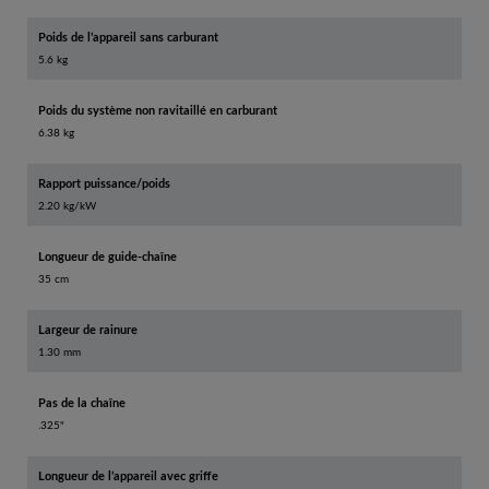
Poids de l’appareil sans carburant
5.6 kg
Poids du système non ravitaillé en carburant
6.38 kg
Rapport puissance/poids
2.20 kg/kW
Longueur de guide-chaîne
35 cm
Largeur de rainure
1.30 mm
Pas de la chaîne
.325"
Longueur de l’appareil avec griffe