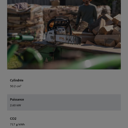
Cylindrée
50.2 cm³
Puissance
2.60 kW
CO2
717 g/kWh