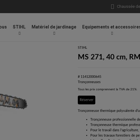
Chaussée de 
ous
STIHL
Matériel de jardinage
Equipements et accessoire
Pro, .325" P
STIHL
MS 271, 40 cm, RM3
# 11412000645
Tronçonneuses
Tous les prix comprennent la TVA de 21%.
Réserver
Tronçonneuse thermique polyvalente d’u
Tronçonneuse professionnelle de 
Tronçonneuse thermique professi
Pour le travail dans l'agriculture,
Pour les travaux forestiers de pe