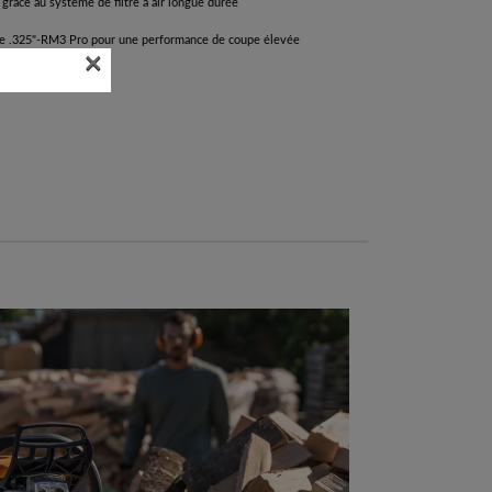
 grâce au système de filtre à air longue durée
îne .325"-RM3 Pro pour une performance de coupe élevée
×