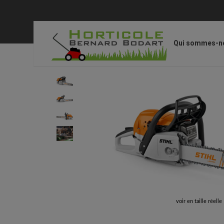
Qui sommes-n
Accueil
/
STIHL
/
Appareils et outils
/
MS 271, 40 cm, RM3 
voir en taille réelle