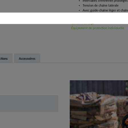
Intervalles d'entretien prolongés
Tension de chaîne latérale
Avec guide-chaîne léger et cha
Consignes De Sécurité
Conseils de sage
Équipement de protection individuelle
ctions
Accessoires