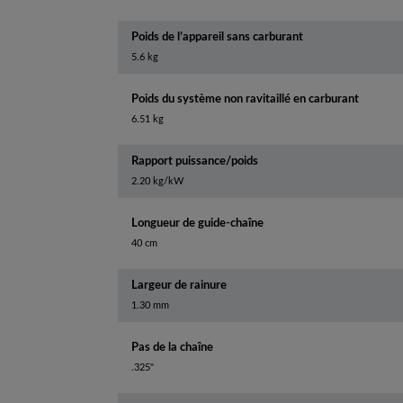
Poids de l’appareil sans carburant
5.6 kg
Poids du système non ravitaillé en carburant
6.51 kg
Rapport puissance/poids
2.20 kg/kW
Longueur de guide-chaîne
40 cm
Largeur de rainure
1.30 mm
Pas de la chaîne
.325"