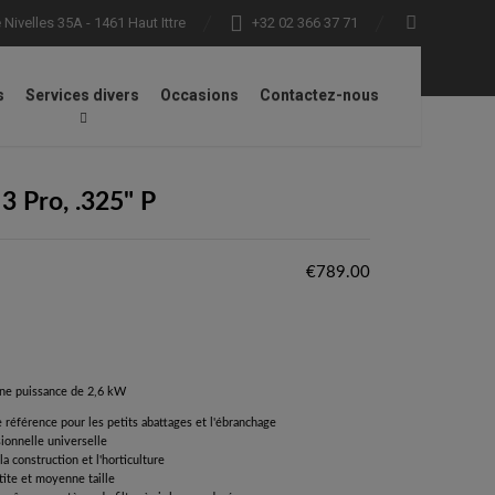
Nivelles 35A - 1461 Haut Ittre
+32 02 366 37 71
s
Services divers
Occasions
Contactez-nous
 Pro, .325" P
€
789.00
ne puissance de 2,6 kW
référence pour les petits abattages et l'ébranchage
onnelle universelle
 la construction et l'horticulture
tite et moyenne taille