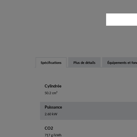
Spécifications
Plus de détails
Équipements et fon
Cylindrée
50.2 cm³
Puissance
2.60 kW
CO2
717 g/kWh