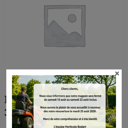
×
MS 291, 45 cm, RM3,
3/8″