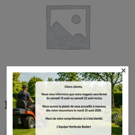
×
MS 311, 45 cm, RM, 3/8″
Avis (0)