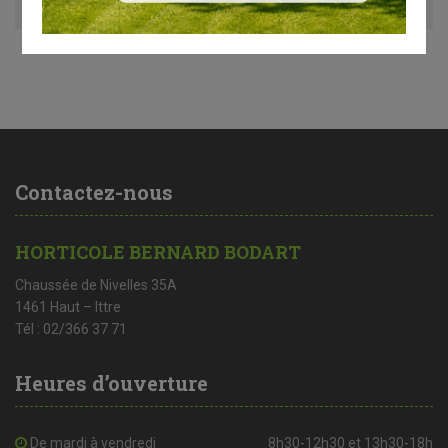
Contactez-nous
HORTICOLE BERNARD BODART
Chaussée de Nivelles 35A
1461 Haut – Ittre
Tél : 02/366 37 71
Heures d’ouverture
De mardi à vendredi
8h30-12h30 et 13h30-18h