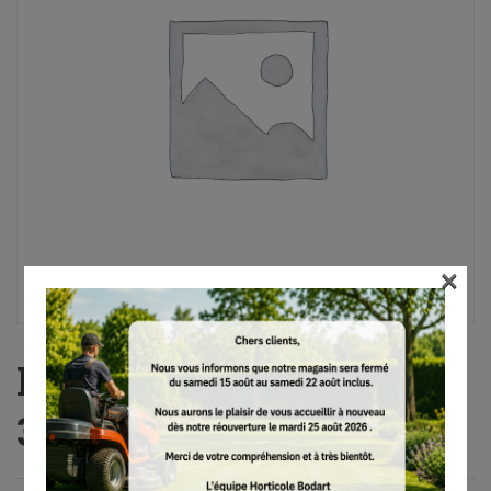
×
MS 462 C-M, 63 cm, RS,
3/8″, ES Light