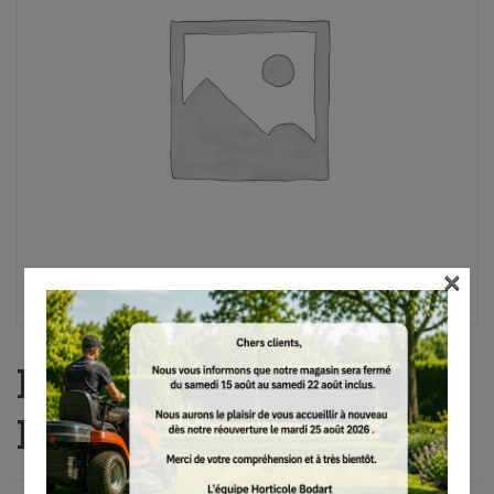
×
MS 462 C-M R, 50cm,
RDR, 3/8″