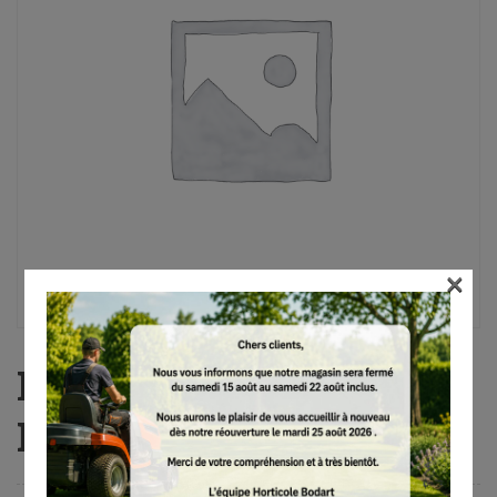
×
MS 661 C-M W, 50 cm,
RS Light, 3/8″