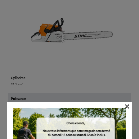
Cylindrée
91.1 cm³
Puissance
×
5.40 kW
CO2
679 g/kWh