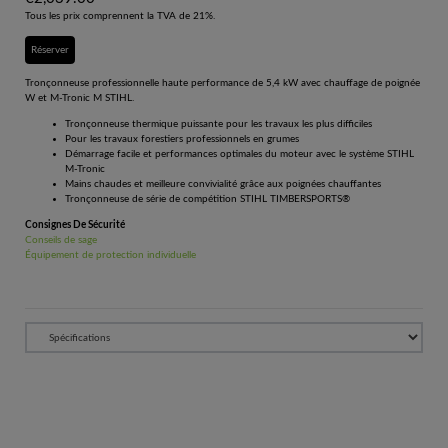
Tous les prix comprennent la TVA de 21%.
Réserver
Tronçonneuse professionnelle haute performance de 5,4 kW avec chauffage de poignée
W et M-Tronic M STIHL.
Tronçonneuse thermique puissante pour les travaux les plus difficiles
Pour les travaux forestiers professionnels en grumes
Démarrage facile et performances optimales du moteur avec le système STIHL
M-Tronic
Mains chaudes et meilleure convivialité grâce aux poignées chauffantes
Tronçonneuse de série de compétition STIHL TIMBERSPORTS®
Consignes De Sécurité
Conseils de sage
Équipement de protection individuelle