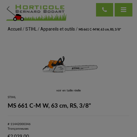
Accueil
/
STIHL
/
Appareils et outils
/
MS 661 C-M W, 63 cm, RS, 3/8"
voir en taille réelle
STIHL
MS 661 C-M W, 63 cm, RS, 3/8"
# 11442000346
Tronçonneuses
€
2,039.00