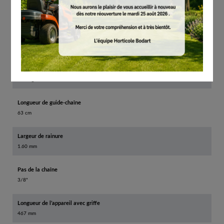
Poids de l’appareil sans carburant
7.6 kg
Poids du système non ravitaillé en carburant
9.18 kg
Rapport puissance/poids
1.40 kg/kW
Longueur de guide-chaîne
63 cm
Largeur de rainure
1.60 mm
Pas de la chaîne
3/8"
Longueur de l’appareil avec griffe
467 mm